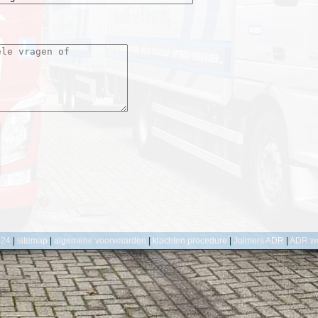
024
|
sitemap
|
algemene voorwaarden
|
klachten procedure
|
Jolmers ADR
|
ADR w