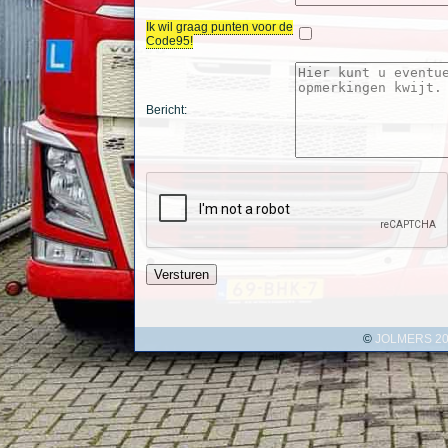
Ik wil graag punten voor de
Code95!
Bericht:
Versturen
©
JOLMERS 2