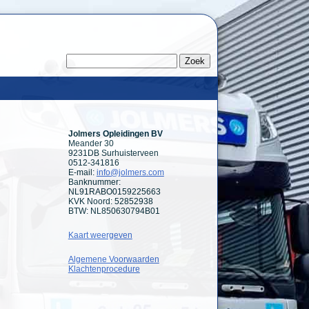
Jolmers Opleidingen BV
Meander 30
9231DB Surhuisterveen
0512-341816
E-mail:
info@jolmers.com
Banknummer:
NL91RABO0159225663
KVK Noord: 52852938
BTW: NL850630794B01
Kaart weergeven
Algemene Voorwaarden
Klachtenprocedure