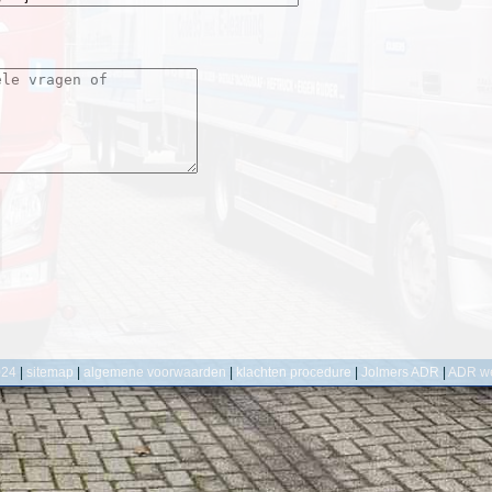
024
|
sitemap
|
algemene voorwaarden
|
klachten procedure
|
Jolmers ADR
|
ADR w