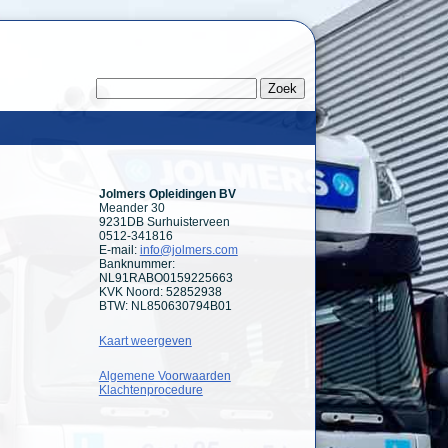
Jolmers Opleidingen BV
Meander 30
9231DB Surhuisterveen
0512-341816
E-mail:
info@jolmers.com
Banknummer:
NL91RABO0159225663
KVK Noord: 52852938
BTW: NL850630794B01
Kaart weergeven
Algemene Voorwaarden
Klachtenprocedure