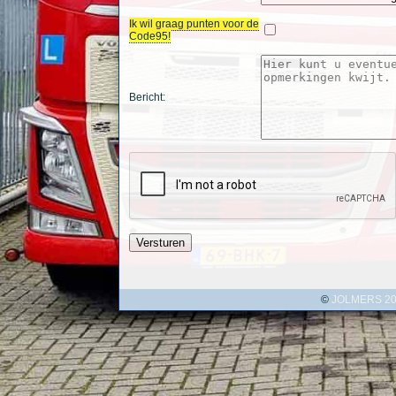
Ik wil graag punten voor de
Code95!
Bericht:
Versturen
©
JOLMERS 2